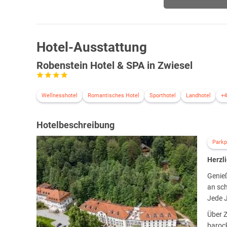
Hotel-Ausstattung
Robenstein Hotel & SPA in Zwiesel
Wellnesshotel
Romantisches Hotel
Sporthotel
Landhotel
+4
Hotelbeschreibung
Parkp
Herzl
Genieß
an sc
Jede J
Über Z
baroc