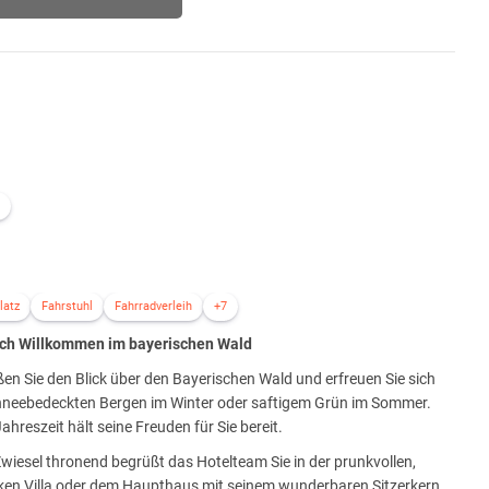
latz
Fahrstuhl
Fahrradverleih
+7
ich Willkommen im bayerischen Wald
en Sie den Blick über den Bayerischen Wald und erfreuen Sie sich
hneebedeckten Bergen im Winter oder saftigem Grün im Sommer.
ahreszeit hält seine Freuden für Sie bereit.
wiesel thronend begrüßt das Hotelteam Sie in der prunkvollen,
ken Villa oder dem Haupthaus mit seinem wunderbaren Sitzerkern,