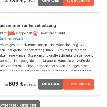
735 €
ANFRAGEN
ZUR BUCHUNG
ab
pro Person
pelzimmer zur Einzelnutzung
33 m²
Doppelbett
Haustiere erlaubt
 Zimmer Details
eräumigen Doppelzimmer lassen keine Wünsche übrig. Sie
gen über große Doppelbetten (180×200 cm) mit getrennten
tzen, eine Minibar, Sitzecken und große Schränke, die genügend
aum für einen ausgedehnten Urlaub im Haus bieten. Außerdem
viele Zimmer mit Balkon, Terrasse oder Sitzecke ausgestattet.
ßen Sie also den herrlichen Ausblick auf das Zwieseler Tal oder
ügen über einen großen Waschtisch, der viel Stauraum bietet,
d einen beleuchteten Schmink- und Rasierspiegel. Flauschige
809 €
ANFRAGEN
ZUR BUCHUNG
ab
pro Person
e Badezimmerausstattung ab.
ATEGORIEN ANZEIGEN