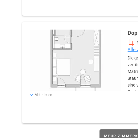
Dop
Alle
Die g
verfü
Matra
Staur
sind 
Genie
Mehr lesen
den hoteleigenen Forst. Die großzügigen Badezimmer verf
eine Dusche oder eine Badewanne, einen Haartrockner un
Bademäntel und hochwertige Pflegeprodukte runden di
MEHR ZIMMERK