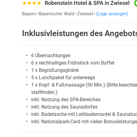
Robenstein Hotel & SPA in Zwiesel
Bayern
Bayerischer Wald
Zwiesel
(Lage anzeigen)
Inklusivleistungen des Angebot
6 Übernachtungen
6 x reichhaltiges Frühstück vom Buffet
1 x Begrüßungsgtränk
5 x Lunchpaket für unterwegs
1 x Kopf- & Fußmassage (50 Min.) (Bitte beacht
stattfinden.)
inkl. Nutzung des SPA-Bereiches
inkl. Nutzung des Saunadorfes
inkl. Badetasche mit Leihbademantel & Saunatu
inkl. Nationalpark-Card mit vielen Bonusleistung