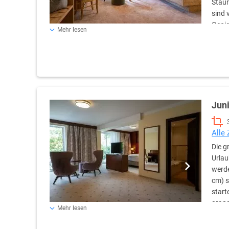
Staur
sind 
Genie
Mehr lesen
den hoteleigenen Forst. Die großzügigen Badezimmer verf
eine Dusche oder eine Badewanne, einen Haartrockner un
Bademäntel und hochwertige Pflegeprodukte runden di
Juni
Alle
Die g
Urlau
werde
cm) s
start
grand
Mehr lesen
Berglandschaften. Die großen neuen Bäder sind mit Bad
verfügen selbstverständlich über beleuchtete Schmink- u