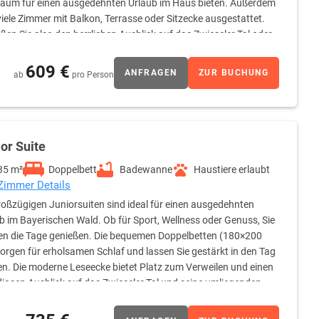
aum für einen ausgedehnten Urlaub im Haus bieten. Außerdem
viele Zimmer mit Balkon, Terrasse oder Sitzecke ausgestattet.
ßen Sie also den herrlichen Ausblick auf das Zwieseler Tal oder
ügen über einen großen Waschtisch, der viel Stauraum bietet,
d einen beleuchteten Schmink- und Rasierspiegel. Flauschige
609 €
ANFRAGEN
ZUR BUCHUNG
ab
pro Person
e Badezimmerausstattung ab.
or Suite
35 m²
Doppelbett
Badewanne
Haustiere erlaubt
 Zimmer Details
roßzügigen Juniorsuiten sind ideal für einen ausgedehnten
b im Bayerischen Wald. Ob für Sport, Wellness oder Genuss, Sie
n die Tage genießen. Die bequemen Doppelbetten (180×200
orgen für erholsamen Schlaf und lassen Sie gestärkt in den Tag
en. Die moderne Leseecke bietet Platz zum Verweilen und einen
iosen Ausblick auf das Zwieseler Tal und seine umliegenden
ewanne und extra breitem Waschtisch ausgestattet und
nd Rasierspiegel, Haartrockner und flauschige Bademäntel.