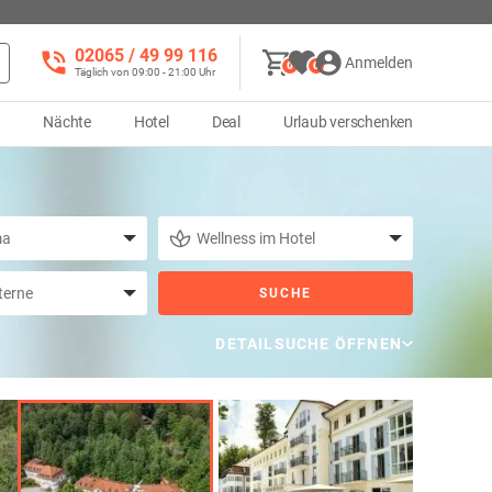
02065 / 49 ‌99 116
Anmelden
0
0
Täglich von 09:00 - 21:00 Uhr
d
Nächte
Hotel
Deal
Urlaub verschenken
SUCHE
DETAILSUCHE ÖFFNEN