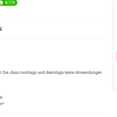
4,7/5
s
en Sie, dass montags und dienstags keine Anwendungen
ch
en*