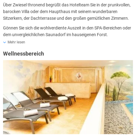
Über Zwiesel thronend begrüßt das Hotelteam Sie in der prunkvollen,
barocken Villa oder dem Haupthaus mit seinem wunderbaren
Sitzerkern, der Dachterrasse und den großen gemütlichen Zimmern.
Gönnen Sie sich die wohlverdiente Auszeit in den SPA-Bereichen oder
dem unvergleichlichen Saunadorf im hauseigenen Forst.
Mehr lesen
Kulinarisch wird Ihnen eine moderne, deutsche Küche auf höchstem
Niveau geboten. Mit der Genießer-Pension werden Sie jeden Tag mit
Wellnessbereich
fantastischen und kreativen Gerichten verwöhnt.
Kommen Sie auch sportlich voll auf Ihre Kosten. Das Robenstein
Hotel & SPA ist mit seiner einzigartigen Lage der perfekte
Ausgangspunkt für ausgedehnte Wanderungen, herausfordernde
Mountainbike-Touren, fantastische Langlauf-Erlebnisse und
unvergesslichen Ski-Spaß. Der Naturpark Bayerische Wald bietet
unzählige Streckenkilometer, die erkundet werden wollen.
Reservieren Sie sich einen Platz am „Fenster zur Ruhe“.
Das Hotelteam freut sich auf Sie!