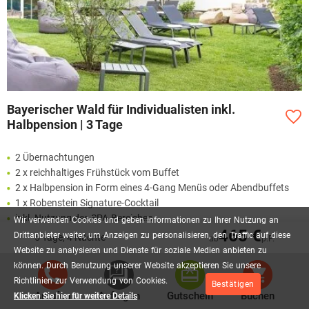
Bayerischer Wald für Individualisten inkl.
Halbpension | 3 Tage
2 Übernachtungen
2 x reichhaltiges Frühstück vom Buffet
2 x Halbpension in Form eines 4-Gang Menüs oder Abendbuffets
1 x Robenstein Signature-Cocktail
inkl. Nutzung des SPA-Bereiches
Wir
verwenden
Cookies
und
geben
Informationen
zu
Ihrer
Nutzung
an
465 €
inkl. Nutzung des Saunadorfes
Drittanbieter
weiter,
um
Anzeigen
zu
personalisieren,
den
Traffic
auf
diese
5 Tage, 4 Nächte
ab
p.P.
Website
zu
analysieren
und
Dienste
für
soziale
Medien
anbieten
zu
Mehr lesen
können.
Durch
Benutzung
unserer
Website
akzeptieren
Sie
unsere
Richtlinien
zur
Verwendung
von
Cookies.
Bestätigen
235,00 €
Anrufen
Anfragen
Gutschein
Buchen
Klicken Sie hier für weitere Details
AB
P.P.