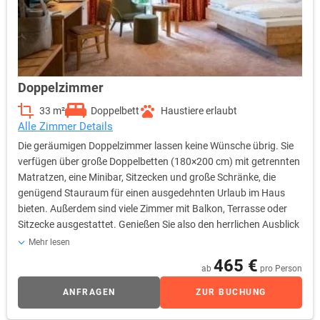
Doppelzimmer
33 m²
Doppelbett
Haustiere erlaubt
Alle Zimmer Details
Die geräumigen Doppelzimmer lassen keine Wünsche übrig. Sie
verfügen über große Doppelbetten (180×200 cm) mit getrennten
Matratzen, eine Minibar, Sitzecken und große Schränke, die
genügend Stauraum für einen ausgedehnten Urlaub im Haus
bieten. Außerdem sind viele Zimmer mit Balkon, Terrasse oder
Sitzecke ausgestattet. Genießen Sie also den herrlichen Ausblick
auf das Zwieseler Tal oder den hoteleigenen Forst. Die
Mehr lesen
großzügigen Badezimmer verfügen über einen großen
465 €
ab
pro Person
Waschtisch, der viel Stauraum bietet, eine Dusche oder eine
Badewanne, einen Haartrockner und einen beleuchteten
ANFRAGEN
ZUR BUCHUNG
Schmink- und Rasierspiegel. Flauschige Bademäntel und
hochwertige Pflegeprodukte runden die