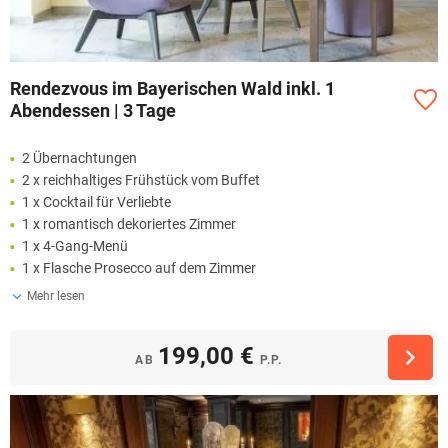
Rendezvous im Bayerischen Wald inkl. 1
Abendessen | 3 Tage
2 Übernachtungen
2 x reichhaltiges Frühstück vom Buffet
1 x Cocktail für Verliebte
1 x romantisch dekoriertes Zimmer
1 x 4-Gang-Menü
1 x Flasche Prosecco auf dem Zimmer
Mehr lesen
199,00 €
AB
P.P.