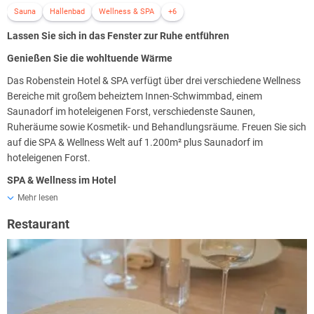
Sauna
Hallenbad
Wellness & SPA
+6
Lassen Sie sich in das Fenster zur Ruhe entführen
Genießen Sie die wohltuende Wärme
Das Robenstein Hotel & SPA verfügt über drei verschiedene Wellness
Bereiche mit großem beheiztem Innen-Schwimmbad, einem
Saunadorf im hoteleigenen Forst, verschiedenste Saunen,
Ruheräume sowie Kosmetik- und Behandlungsräume. Freuen Sie sich
auf die SPA & Wellness Welt auf 1.200m² plus Saunadorf im
hoteleigenen Forst.
SPA & Wellness im Hotel
Mehr lesen
Der frisch renoviert Wellnessbereich im Haupthaus des Robenstein
Hotel & SPA heißt Sie in sanften Farben und modernen
Restaurant
Wellnesseinrichtungen herzlich Willkommen. Gönnen Sie sich einen
Abstecher in die Welt der Erholung. Eine Ayurvedische Massage,
ein Gang in das wunderbare Dampfbad und anschließend ein Sprung
in das Schwimmbecken. Lassen Sie sich mit einem leckeren Getränk
im Außenbereich abkühlen und entfliehen Sie Stress und Alltag.