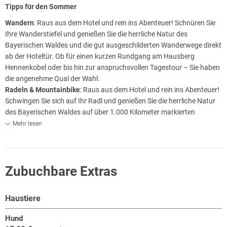
Tipps für den Sommer
Wandern
: Raus aus dem Hotel und rein ins Abenteuer! Schnüren Sie
Ihre Wanderstiefel und genießen Sie die herrliche Natur des
Bayerischen Waldes und die gut ausgeschilderten Wanderwege direkt
ab der Hoteltür. Ob für einen kurzen Rundgang am Hausberg
Hennenkobel oder bis hin zur anspruchsvollen Tagestour – Sie haben
die angenehme Qual der Wahl.
Radeln & Mountainbike
: Raus aus dem Hotel und rein ins Abenteuer!
Schwingen Sie sich auf Ihr Radl und genießen Sie die herrliche Natur
des Bayerischen Waldes auf über 1.000 Kilometer markierten
Radwegen. In der landschaftlich attraktiven Gegend rund um das
Mehr lesen
Robenstein Hotel & SPA erwarten den Genussradler, Familien sowie
den „sportlich ambitionierten“ Mountainbiker abwechslungsreiche
Radtouren, die mit Sicherheit keine Wünsche offenlassen.
Zubuchbare Extras
Golfen
: Raus aus dem Hotel und rein ins Abenteuer! Schnappen Sie
sich Ihre Golftasche und drehen Sie eine Runde auf den
herausragenden 18-Loch-Golfplätzen im Bayerischen Wald.
Haustiere
Kanu / Kajak fahren und Stand Up Paddeln
: Raus aus dem Hotel und
rein ins Abenteuer! Erkunden Sie mit dem Kanu, Kajak oder SUP-
Hund
Board „Bayerisch Kanada“, wie das Gebiet am Schwarzen Regen