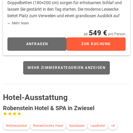
Doppelbetten (180×200 cm) sorgen für erholsamen Schlaf und
lassen Sie gestärkt in den Tag starten. Die moderne Leseecke
bietet Platz zum Verweilen und einen grandiosen Ausblick auf
das Zwieseler Tal und seine umliegenden Berglandschaften. Die
Mehr lesen
großen neuen Bäder sind mit Badewanne und extra breitem
549 €
ab
pro Person
Waschtisch ausgestattet und verfügen selbstverständlich über
beleuchtete Schmink- und Rasierspiegel, Haartrockner und
ANFRAGEN
ZUR BUCHUNG
flauschige Bademäntel.
MEHR ZIMMERKATEGORIEN ANZEIGEN
Hotel-Ausstattung
Robenstein Hotel & SPA in Zwiesel
Wellnesshotel
Romantisches Hotel
Sporthotel
Landhotel
+4