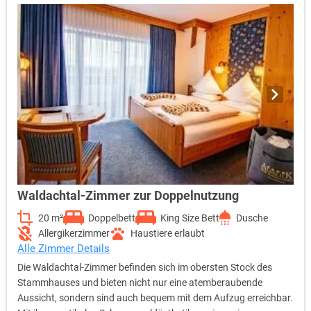
separater Sitzecke, 2x Balkon mit Gartenmöbeln, Süd-, Ost-,
West- und Nordlage1., 2. und 3. Stock im Stammhaus, Minibar
(nicht inklusive), Flachbild-TV mit Radio im Wohnzimmer, W-Lan,
Zimmertelefon, Safe, Schreibtisch, Polstersessel, Sofa mit Tisch,
Aufzug, Separate Sitzecke mit großem Tisch, Bad mit Dusche
und WC, Spiegel, Kosmetikspiegel und Haartrockner, Die
wichtigsten Hygieneartikel, Handtuchwärmer,
Nichtraucherzimmer, Kleiderschrank, Digitales Zimmerschloss
mit Nicht-Stören-Funktion und alle Inklusivleistungen.
Waldachtal-Zimmer zur Doppelnutzung
20 m²
Doppelbett
King Size Bett
Dusche
Allergikerzimmer
Haustiere erlaubt
Alle Zimmer Details
Die Waldachtal-Zimmer befinden sich im obersten Stock des
Stammhauses und bieten nicht nur eine atemberaubende
Aussicht, sondern sind auch bequem mit dem Aufzug erreichbar.