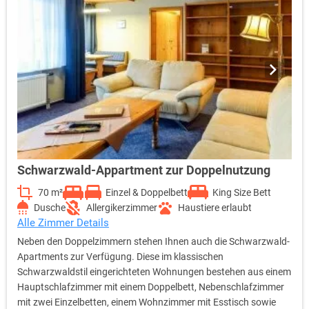
Bad mit Dusche und WC, Spiegel, Kosmetikspiegel und
Haartrockner, Die wichtigsten Hygieneartikel, Handtuchwärmer,
Nichtraucherzimmer, Kleiderschrank, Digitales Zimmerschloss
mit Nicht-Stören-Funktion und alle Inklusivleistungen.
Schwarzwald-Appartment zur Doppelnutzung
70 m²
Einzel & Doppelbett
King Size Bett
Dusche
Allergikerzimmer
Haustiere erlaubt
Alle Zimmer Details
Neben den Doppelzimmern stehen Ihnen auch die Schwarzwald-
Apartments zur Verfügung. Diese im klassischen
Schwarzwaldstil eingerichteten Wohnungen bestehen aus einem
Hauptschlafzimmer mit einem Doppelbett, Nebenschlafzimmer
mit zwei Einzelbetten, einem Wohnzimmer mit Esstisch sowie