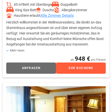
45 m²
Bett mit Überlänge
Doppelbett
King Size Bett
Dusche
Allergikerzimmer
Alle Zimmer Details
Haustiere erlaubt
Herzlich willkommen in der Wellnessresidenz, die direkt an das
Stammhaus angeschlossen ist und über einen eigenen Aufzug
verfügt. Hier erwartet Sie ein geräumiges Hotelzimmer, das in
Bezug auf Ausstattung und Komfort keine Wünsche offen lässt.
Angefangen bei der Innenausstattung aus massivem
Kirschbaumholz bis hin zu einem aus Granit gefertigten
Mehr lesen
Badezimmer, das eine begehbare Dusche sowie ein separates
948 €
ab
pro Person
WC inklusive Bidet bietet. Besonders hervorzuheben sind die
nach Süden ausgerichteten Balkone mit Liegestühlen, von wo
ANFRAGEN
ZUR BUCHUNG
man ab dem 1. Stock einen atemberaubenden Panoramablick
über die Schwäbische Alb genießen kann. Die Wellnessresidenz
kombiniert modernen Komfort mit der natürlichen Schönheit
hochwertiger Materialien und großzügigem Wohnraum, um
Ihnen in Ihrem persönlichen Refugium das Beste aus beiden
Welten zu bieten. Diese Zimmer sind besonders für
Romantikurlauber und jene geeignet, die höchsten Komfort und
Exklusivität schätzen. Bitte beachten Sie, dass der Gang zum