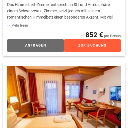
Das Himmelbett-Zimmer entspricht in Stil und Atmosphäre
einem Schwarzwald-Zimmer, setzt jedoch mit seinem
romantischen Himmelbett einen besonderen Akzent. Mit viel
Liebe zum Detail gestaltet, verbindet es traditionellen
Mehr lesen
Schwarzwald-Charme mit modernem Komfort und einer
852 €
behaglichen Wohlfühlatmosphäre. Die durchdachte
ab
pro Person
Raumgestaltung schafft einen gemütlichen Rückzugsort für
ANFRAGEN
ZUR BUCHUNG
Ruhe und Entspannung. Dieses Zimmer eignet sich besonders
für Paare und romantische Aufenthalte. Bitte beachten Sie, dass
das Himmelbett-Zimmer über keinen Balkon verfügt.