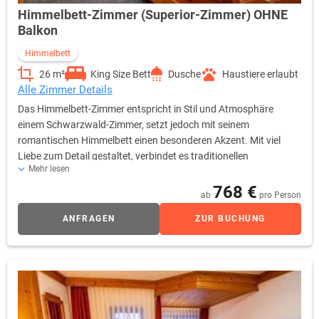
Himmelbett-Zimmer (Superior-Zimmer) OHNE
Balkon
Himmelbett
26 m²
King Size Bett
Dusche
Haustiere erlaubt
Alle Zimmer Details
Das Himmelbett-Zimmer entspricht in Stil und Atmosphäre
einem Schwarzwald-Zimmer, setzt jedoch mit seinem
romantischen Himmelbett einen besonderen Akzent. Mit viel
Liebe zum Detail gestaltet, verbindet es traditionellen
Mehr lesen
Schwarzwald-Charme mit modernem Komfort und einer
behaglichen Wohlfühlatmosphäre. Die durchdachte
768 €
ab
pro Person
Raumgestaltung schafft einen gemütlichen Rückzugsort für
Ruhe und Entspannung. Dieses Zimmer eignet sich besonders
ANFRAGEN
ZUR BUCHUNG
für Paare und romantische Aufenthalte. Bitte beachten Sie, dass
das Himmelbett-Zimmer über keinen Balkon verfügt.