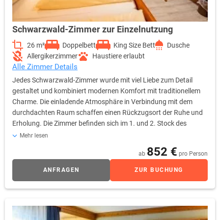
Schwarzwald-Zimmer zur Einzelnutzung
26 m²
Doppelbett
King Size Bett
Dusche
Allergikerzimmer
Haustiere erlaubt
Alle Zimmer Details
Jedes Schwarzwald-Zimmer wurde mit viel Liebe zum Detail
gestaltet und kombiniert modernen Komfort mit traditionellem
Charme. Die einladende Atmosphäre in Verbindung mit dem
durchdachten Raum schaffen einen Rückzugsort der Ruhe und
Erholung. Die Zimmer befinden sich im 1. und 2. Stock des
Stammhauses und sind bequem mit dem Aufzug erreichbar.
Mehr lesen
Dieses Zimmer eignet sich besonders für Paare, längere
852 €
ab
pro Person
Aufenthalte und ist auch als Hundezimmer verfügbar. Ca. 26 m²,
Balkon mit Gartenmöbeln, Kingsize-Doppelbett (180 cm x 200
ANFRAGEN
ZUR BUCHUNG
cm), Aufzug, Balkon mit Gartenmöbeln, Ost-, West- und
Nordlage, Im 1. oder 2. Stock im Stammhaus mit Ausblick,
Minibar (nicht inklusive), Flachbild-TV mit Radio, W-Lan,
Zimmertelefon, Safe, Schreibtisch, Sitzecke mit Tisch, Aufzug,