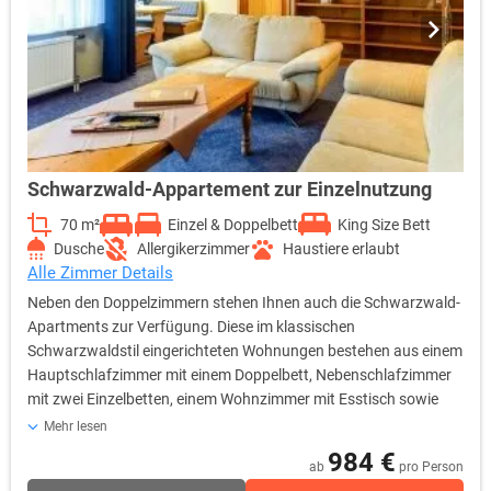
Stammhaus nicht barrierefrei ist. Ca. 45 m², großer Balkon mit
Liegen, Kingsize-Doppelbett (180 cm x 200 cm), Aufzug,
Badezimmer mit separatem WC und begehbarer Dusche,
Südlage. Toller Ausblick ab dem 1. Stock, Minibar (nicht
inklusive), Flachbild-TV mit Radio, W-Lan, Zimmertelefon, Safe,
Schreibtisch, Polstersessel, Sofa mit Tisch, Aufzug, Barrierefreier
Zugang über Gehweg vor dem Haus, Bad aus Granit mit
begehbarer Dusche, Separates WC mit Bidet, Spiegel,
Schwarzwald-Appartement zur Einzelnutzung
Kosmetikspiegel und Haartrockner, uvm.
70 m²
Einzel & Doppelbett
King Size Bett
Dusche
Allergikerzimmer
Haustiere erlaubt
Alle Zimmer Details
Neben den Doppelzimmern stehen Ihnen auch die Schwarzwald-
Apartments zur Verfügung. Diese im klassischen
Schwarzwaldstil eingerichteten Wohnungen bestehen aus einem
Hauptschlafzimmer mit einem Doppelbett, Nebenschlafzimmer
mit zwei Einzelbetten, einem Wohnzimmer mit Esstisch sowie
einem Bad mit WC. Die einladende Atmosphäre und der
Mehr lesen
durchdachte Raum schaffen eine behagliche Umgebung für
984 €
ab
pro Person
Ruhe und Entspannung. Diese Zimmer sind besonders geeignet