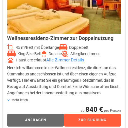
Wellnessresidenz-Zimmer zur Doppelnutzung
45 m²
Bett mit Überlänge
Doppelbett
King Size Bett
Dusche
Allergikerzimmer
Alle Zimmer Details
Haustiere erlaubt
Herzlich willkommen in der Wellnessresidenz, die direkt an das
Stammhaus angeschlossen ist und über einen eigenen Aufzug
verfügt. Hier erwartet Sie ein geräumiges Hotelzimmer, das in
Bezug auf Ausstattung und Komfort keine Wünsche offen lässt.
Angefangen bei der Innenausstattung aus massivem
Kirschbaumholz bis hin zu einem aus Granit gefertigten
Mehr lesen
Badezimmer, das eine begehbare Dusche sowie ein separates
840 €
ab
pro Person
WC inklusive Bidet bietet. Besonders hervorzuheben sind die
nach Süden ausgerichteten Balkone mit Liegestühlen, von wo
ANFRAGEN
ZUR BUCHUNG
man ab dem 1. Stock einen atemberaubenden Panoramablick