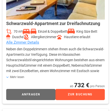
mit Nicht-Stören-Funktion und alle Inklusivleistungen.
Schwarzwald-Appartment zur Dreifachnutzung
70 m²
Einzel & Doppelbett
King Size Bett
Dusche
Allergikerzimmer
Haustiere erlaubt
Alle Zimmer Details
Neben den Doppelzimmern stehen Ihnen auch die Schwarzwald-
Apartments zur Verfügung. Diese im klassischen
Schwarzwaldstil eingerichteten Wohnungen bestehen aus einem
Hauptschlafzimmer mit einem Doppelbett, Nebenschlafzimmer
mit zwei Einzelbetten, einem Wohnzimmer mit Esstisch sowie
einem Bad mit WC. Die einladende Atmosphäre und der
Mehr lesen
durchdachte Raum schaffen eine behagliche Umgebung für
732 €
ab
pro Person
Ruhe und Entspannung. Diese Zimmer sind besonders geeignet
für Familien mit Kindern oder Gruppen mit bis zu vier Personen.
ANFRAGEN
ZUR BUCHUNG
Ca. 55-70 m², Haupt-Schlafzimmer mit Kingsize-Doppelbett (180
cm x 200 cm) und Neben-Schlafzimmer mit zwei Einzelbetten
(90 cm x 200 cm), Wohnzimmer mit Sofalandschaft und