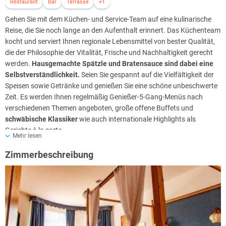
Jedoch muss darauf verwiesen werden, dass Ihnen keine freien
Restaurant
Bar
Terrasse
+1
Kapazitäten zu Ihren Wunschzeiten garantiert werden können.
Gehen Sie mit dem Küchen- und Service-Team auf eine kulinarische
Reise, die Sie noch lange an den Aufenthalt erinnert. Das Küchenteam
Poolbereich
kocht und serviert Ihnen regionale Lebensmittel von bester Qualität,
Inspiriert von einer italienischen
Meerespiazza
, bietet das Hallenbad
die der Philosophie der Vitalität, Frische und Nachhaltigkeit gerecht
mit Sternenhimmel und LED-Beleuchtung eine malerische
werden.
Hausgemachte Spätzle und Bratensauce sind dabei eine
Atmosphäre. Erleben Sie mediterranes Flair, umgeben von sanften
Selbstverständlichkeit.
Seien Sie gespannt auf die Vielfältigkeit der
Pastellfarben, angenehmem Licht und beruhigenden Klängen. Das
Speisen sowie Getränke und genießen Sie eine schöne unbeschwerte
Herzstück des Poolbereichs ist das knapp
70 m² große und auf ca.
Zeit. Es werden Ihnen regelmäßig Genießer-5-Gang-Menüs nach
28 °C beheizte Schwimmbecken.
Hier haben Sie die Möglichkeit,
verschiedenen Themen angeboten, große offene Buffets und
Bahnen zu ziehen, an der Aquagymnastik teilzunehmen oder sich
schwäbische Klassiker
wie auch internationale Highlights als
einfach nur treiben zu lassen. Ein auf
35 °C beheizter Whirlpool
Gerichte à la carte.
sowie ein mit komfortablen Ruheliegen ausgestatteter Relaxbereich
Mehr lesen
Frühstück
versprechen weiterhin größtmögliche Entspannung. An warmen
Zimmerbeschreibung
Morgens erwartet Sie ein ausgiebiges
internationales
Sommertagen, nach einem ausgiebigen Sonnenbad, lockt das
Frühstücksbuffet
mit einer vielfältigen Auswahl an
Freibad mit einer angenehmen Abkühlung.
Frühstücksklassikern, für den perfekten Start in den Tag. Genießen
Saunabereich
Sie unter anderem frische Brötchen (auch glutenfrei), Croissants,
Im neu gestaltetem
Saunabereich
erwartet Sie ein erstklassiger und
Brezeln, weitere Gebäcke, Rührei mit Speck, Weißwürste, süße
mit allen Raffinessen ausgestatteter Rückzugsort des Wohlbefindens,
Verführungen, Marmelade, Nutella, Frischkäse, diverse
der Ihren Körper und Geist wieder in Einklang bringt. Dieser Bereich
Brotaufstriche, Wurst- und Käseplatten,