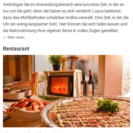
stets eine optimale Wellnesserfahrung sowie ein Höchstmaß an
Verbringen Sie im Anwendungsbereich eine luxuriöse Zeit, in der es
Verwöhnung zu bieten. Erleben Sie die perfekte Symbiose aus
nur um Sie geht, denn Sie haben es sich verdient! Luxus bedeutet,
Erholung, Genuss und Gesundheit im Vital- und Wellnesshotel
dass das Wohlbefinden scheinbar endlos verweilt. Eine Zeit, in der die
Albblick – und das zu
attraktiven Preisen
.
Uhr ein wenig langsamer tickt. Hier können Sie sich fallen lassen und
die Wahrnehmung Ihrer eigenen Sinne in vollen Zügen genießen,
während Sie sich durch wohltuende Anwendungen verwöhnen
Mehr lesen
lassen.
Restaurant
Egal für welche Anwendung Sie sich entscheiden, hier stehen Sie und
Ihr individuelles Wohlbefinden im Mittelpunkt. Lassen Sie sich von den
individuellen Pflegekonzepten inspirieren, die unter anderem die
natürliche Heilkraft von Trauben nutzen oder erleben Sie
revitalisierende Massagetechniken
. An der Wellness-Rezeption
werden Sie über das breite Angebot an Wellnessanwendungen
intensiv beraten. Dadurch erhalten Sie ein individuell auf Sie
abgestimmtes Konzept zur optimalen Gestaltung Ihrer persönlichen
Verwöhnzeit.
Bei der Planung der Wellnessspezialisten wird versucht, immer
genügend Termine für mögliche Zusatzbuchungen freizuhalten.