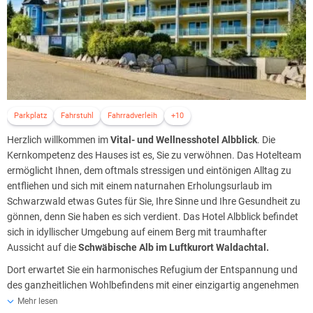
Parkplatz
Fahrstuhl
Fahrradverleih
+10
Herzlich willkommen im
Vital- und Wellnesshotel Albblick
. Die
Kernkompetenz des Hauses ist es, Sie zu verwöhnen. Das Hotelteam
ermöglicht Ihnen, dem oftmals stressigen und eintönigen Alltag zu
entfliehen und sich mit einem naturnahen Erholungsurlaub im
Schwarzwald etwas Gutes für Sie, Ihre Sinne und Ihre Gesundheit zu
gönnen, denn Sie haben es sich verdient. Das Hotel Albblick befindet
sich in idyllischer Umgebung auf einem Berg mit traumhafter
Aussicht auf die
Schwäbische Alb im Luftkurort Waldachtal.
Dort erwartet Sie ein harmonisches Refugium der Entspannung und
des ganzheitlichen Wohlbefindens mit einer einzigartig angenehmen
Atmosphäre, die Ihrem Aufenthalt eine ganz besondere Note verleiht.
Mehr lesen