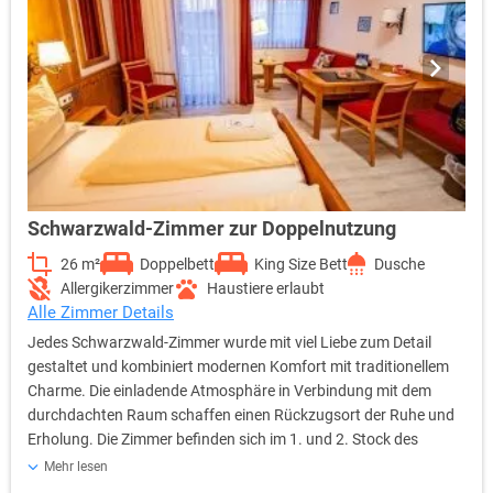
Schwarzwald-Zimmer zur Doppelnutzung
26 m²
Doppelbett
King Size Bett
Dusche
Allergikerzimmer
Haustiere erlaubt
Alle Zimmer Details
Jedes Schwarzwald-Zimmer wurde mit viel Liebe zum Detail
gestaltet und kombiniert modernen Komfort mit traditionellem
Charme. Die einladende Atmosphäre in Verbindung mit dem
durchdachten Raum schaffen einen Rückzugsort der Ruhe und
Erholung. Die Zimmer befinden sich im 1. und 2. Stock des
Stammhauses und sind bequem mit dem Aufzug erreichbar.
Mehr lesen
Dieses Zimmer eignet sich besonders für Paare, längere