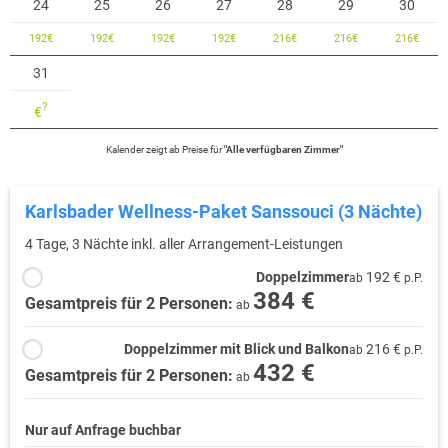
24
25
26
27
28
29
30
192
€
192
€
192
€
192
€
216
€
216
€
216
€
31
?
€
Kalender zeigt
ab
Preise für
"
Alle verfügbaren Zimmer
"
Karlsbader Wellness-Paket Sanssouci (3 Nächte)
4 Tage, 3 Nächte inkl. aller Arrangement-Leistungen
Doppelzimmer
192 €
ab
p.P.
384 €
Gesamtpreis für 2 Personen:
ab
Doppelzimmer mit Blick und Balkon
216 €
ab
p.P.
432 €
Gesamtpreis für 2 Personen:
ab
Nur auf Anfrage buchbar