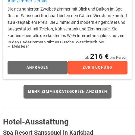
Alle Zimmer Details
Die neu sanierten Zweibettzimmer mit Blick und Balkon im Spa
Resort Sanssouci Karlsbad bieten den Gästen Viersternekomfort
zu akzeptablem Preis. Die Zimmer sind modern eingerichtet und
ausgestattet mit Telefon, Kühlschrank und Zimmersafe. Sie
können ebenfalls den kostenlos Wi-Fi Internetanschluss nutzen.
In den Badezimmern gibt es Dusche, Waschtisch, WC,
Mehr lesen
Haartrockner und Kosmetikspiegel. Während des Aufenthaltes
216 €
stehen Ihnen die grundlegenden Hygieneartikel sowie
ab
pro Person
Bademantel, Hotelhandtücher und Badetücher zur Verfügung.
ANFRAGEN
ZUR BUCHUNG
Die Zimmer haben Balkon.
MEHR ZIMMERKATEGORIEN ANZEIGEN
Hotel-Ausstattung
Spa Resort Sanssouci in Karlsbad