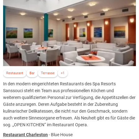
Stoffwechselstörungen.
Eine der natürlichen Heilquellen ist auch das Karlsbader
Mineralwasser, das im Laufe der Jahrhunderte unverändert geblieben
ist.
Es sprudelt in vielen Quellen, von denen 15 zugänglich sind. Direkt in
das Spa Resort Sanssouci wird auch die auf 50 °C gekühlte
Sprudelquelle zugeleitet, die den Gästen für ihre Trinkkur zur
Verfügung steht. Im Blue House ist sie an der Hotelrezeption, im
Green House im Stockwerk neben dem Restaurant Melody zu finden.
Das Sprudelwasser wird im Hotel vor allem für therapeutische
Restaurant
Bar
Terrasse
+1
Zwecke verwendet, was auch der Grund dafür ist, dass das Hotel
In den modern eingerichteten Restaurants des Spa Resorts
täglich im Durchschnitt 10.500 Liter verbraucht: dies entspricht
Sanssouci steht ein Team aus professionellen Köchen und
ungefähr 21 % des gesamten Tagesverbrauchs an Mineralwasser in
weiterem qualifizierten Personal zur Verfügung, die Appetitszellen der
Karlsbad. Zu weiteren natürlichen Quellen, die das Hotel verwendet,
Gäste anzuregen. Deren Aufgabe besteht in der Zubereitung
gehören Peloide und therapeutisches Gas (Kohlendioxid).
kulinarischer Delikatessen, die nicht nur den Geschmack, sondern
Aktuelle Zusammensetzung des medizinischen Personals im Spa
auch weitere Sinnesorgane erfreuen. Als Neuheit gibt es für Gäste die
Resort Sanssouci:
sog. „OPEN KITCHEN“ im Restaurant Opera.
6 Ärzte
Restaurant Charleston
- Blue House