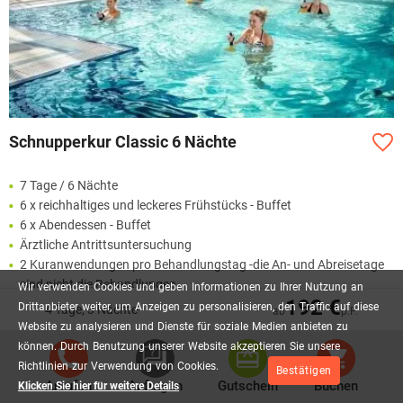
Schnupperkur Classic 6 Nächte
7 Tage / 6 Nächte
6 x reichhaltiges und leckeres Frühstücks - Buffet
6 x Abendessen - Buffet
Ärztliche Antrittsuntersuchung
2 Kuranwendungen pro Behandlungstag -die An- und Abreisetage
sind nicht die Behandlungen
Wir
verwenden
Cookies
und
geben
Informationen
zu
Ihrer
Nutzung
an
192 €
Trinkkur
Drittanbieter
weiter,
um
Anzeigen
zu
personalisieren,
den
Traffic
auf
diese
4 Tage, 3 Nächte
ab
p.P.
Website
zu
analysieren
und
Dienste
für
soziale
Medien
anbieten
zu
Mehr lesen
können.
Durch
Benutzung
unserer
Website
akzeptieren
Sie
unsere
Richtlinien
zur
Verwendung
von
Cookies.
Bestätigen
540,00 €
Anrufen
Anfragen
Gutschein
Buchen
Klicken Sie hier für weitere Details
AB
P.P.