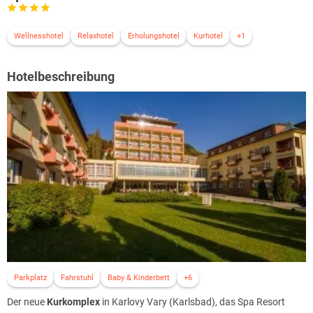
Wellnesshotel
Relaxhotel
Erholungshotel
Kurhotel
+1
Hotelbeschreibung
Parkplatz
Fahrstuhl
Baby & Kinderbett
+6
Der neue
Kurkomplex
in Karlovy Vary (Karlsbad), das Spa Resort