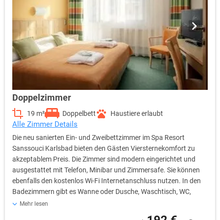
Doppelzimmer
19 m²
Doppelbett
Haustiere erlaubt
Alle Zimmer Details
Die neu sanierten Ein- und Zweibettzimmer im Spa Resort
Sanssouci Karlsbad bieten den Gästen Viersternekomfort zu
akzeptablem Preis. Die Zimmer sind modern eingerichtet und
ausgestattet mit Telefon, Minibar und Zimmersafe. Sie können
ebenfalls den kostenlos Wi-Fi Internetanschluss nutzen. In den
Badezimmern gibt es Wanne oder Dusche, Waschtisch, WC,
Haartrockner und Kosmetikspiegel. Während des Aufenthaltes
Mehr lesen
stehen Ihnen die grundlegenden Hygieneartikel sowie
192 €