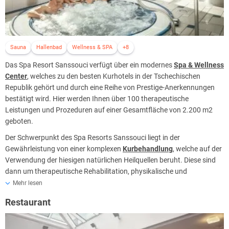
Sauna
Hallenbad
Wellness & SPA
+8
Das Spa Resort Sanssouci verfügt über ein modernes
Spa & Wellness
Center
, welches zu den besten Kurhotels in der Tschechischen
Republik gehört und durch eine Reihe von Prestige-Anerkennungen
bestätigt wird. Hier werden Ihnen über 100 therapeutische
Leistungen und Prozeduren auf einer Gesamtfläche von 2.200 m2
geboten.
Der Schwerpunkt des Spa Resorts Sanssouci liegt in der
Gewährleistung von einer komplexen
Kurbehandlung
, welche auf der
Verwendung der hiesigen natürlichen Heilquellen beruht. Diese sind
dann um therapeutische Rehabilitation, physikalische und
Bewegungstherapie, Gesundheitserziehung, Diätverpflegung sowie
Mehr lesen
eine Reihe von speziellen therapeutischen und Wellnessprogrammen
Restaurant
und ergänzenden Dienstleistungen vervollständigt. In diesem Hinblick
orientiert sich die Karlsbader therapeutische Behandlung vor allem
auf Erkrankungen des Verdauungs- und Bewegungsapparates und