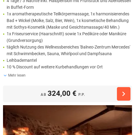
4 Tage / 3 Nächte inkl. Halbpension mit Frühstück und Abendessen
in Buffet-Form
1x aromatherapeutische Teilkörpermassage, 1x harmonisierendes
Bad + Wickel (Molke, Salz, Bier, Wein), 1x kosmetische Behandlung
mit Sothys-Kosmetik (Maske und Gesichtsmassage/40 Min.)
1x Friseurservice (Haarschnitt) sowie 1x Pediküre oder Maniküre
(Grundversorgung)
täglich Nutzung des Wellnessbereiches 'Balneo-Zentrum Mercedes'
mit Schwimmbecken, Sauna, Whirlpool und Dampfsauna
Leihbademantel
10 % Discount auf weitere Kurbehandlungen vor Ort
Mehr lesen
324,00 €
AB
P.P.