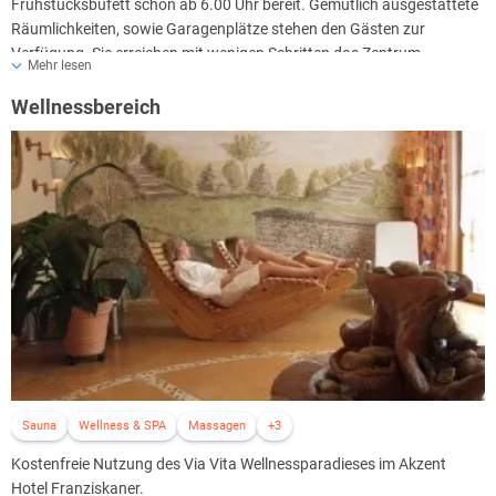
Frühstücksbüfett schon ab 6.00 Uhr bereit. Gemütlich ausgestattete
Räumlichkeiten, sowie Garagenplätze stehen den Gästen zur
Verfügung. Sie erreichen mit wenigen Schritten das Zentrum.
Mehr lesen
Das Hotel bietet:
Wellnessbereich
Frühstücksbüfett, Garagenplätze, nur Nichtraucherzimmer, 3
Gasträume für verschiedene Anlässe, Weinproben, Babybett,
fränkische Küche und eine hauseigene Konditorei mit vielen
Spezialitäten...., wie z. B. die "Muskatzinen"!
Sauna
Wellness & SPA
Massagen
+3
Kostenfreie Nutzung des Via Vita Wellnessparadieses im Akzent
Hotel Franziskaner.