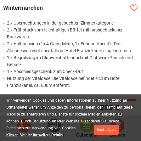
Wintermärchen
2 x Übernachtungen in der gebuchten Zimmerkategorie
2 x Frühstück vom reichhaltigen Büffet mit hausgebackenen
Backwaren
2 x Halbpension (1x 4-Gang-Menü, 1x Fondue-Abend) - Das
Abendessen wird ebenfalls im Hotel Franziskaner eingenommen.
1 x Begrüßung im Glühweinhüttendorf mit Glühwein/Punsch und
Gebäck
1 x Abschiedsgeschenk zum Check-Out
Nutzung der Vitaloase: Die Vitaloase befindet sich im Hotel
Franziskaner, ca. 600m entfernt.
Wir
verwenden
Cookies
und
geben
Informationen
zu
Ihrer
Nutzung
an
194,00 €
230 €
AB
P.P.
Drittanbieter
weiter,
um
Anzeigen
zu
personalisieren,
den
Traffic
auf
diese
4 Tage, 3 Nächte
ab
p.P.
Website
zu
analysieren
und
Dienste
für
soziale
Medien
anbieten
zu
können.
Durch
Benutzung
unserer
Website
akzeptieren
Sie
unsere
Richtlinien
zur
Verwendung
von
Cookies.
Bestätigen
Anrufen
Anfragen
Gutschein
Buchen
Klicken Sie hier für weitere Details