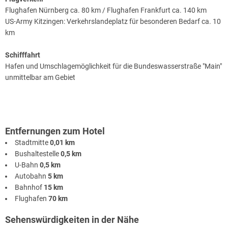
Kitzingen den Blick über den Steigerwald schweifen. Die beiden Hotels
Flughafen Nürnberg ca. 80 km / Flughafen Frankfurt ca. 140 km
liegen ca. 5 Minuten (1,5km) von Golfplatz Mainsondheim entfernt,
US-Army Kitzingen: Verkehrslandeplatz für besonderen Bedarf ca. 10
welchen Sie problemlos mit der Mainfähre erreichen können. Nach
km
Kitzingen fahren Sie nur ca. 15 Minuten. Golfplatz "Schloß
Mainsondheim" 18 Löcher Platzstandart 72 Größe ca. 70ha Golfplatz
Schifffahrt
"Golfclub Kitzingen e. V." 18 Löche Platzstandart 72 Größe ca. 70 ha
Hafen und Umschlagemöglichkeit für die Bundeswasserstraße "Main"
unmittelbar am Gebiet
Entfernungen zum Hotel
Stadtmitte
0,01 km
Bushaltestelle
0,5 km
U-Bahn
0,5 km
Autobahn
5 km
Bahnhof
15 km
Flughafen
70 km
Sehenswürdigkeiten in der Nähe