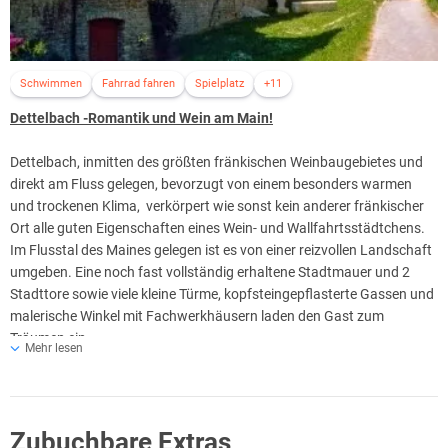
Schwimmen
Fahrrad fahren
Spielplatz
+11
Dettelbach -Romantik und Wein am Main!
Dettelbach, inmitten des größten fränkischen Weinbaugebietes und
direkt am Fluss gelegen, bevorzugt von einem besonders warmen
und trockenen Klima, verkörpert wie sonst kein anderer fränkischer
Ort alle guten Eigenschaften eines Wein- und Wallfahrtsstädtchens.
Im Flusstal des Maines gelegen ist es von einer reizvollen Landschaft
umgeben. Eine noch fast vollständig erhaltene Stadtmauer und 2
Stadttore sowie viele kleine Türme, kopfsteingepflasterte Gassen und
malerische Winkel mit Fachwerkhäusern laden den Gast zum
Träumen ein.
Mehr lesen
Zahlreiche Kunstwerke aus der Barockzeit , Flurdenkmäler, die
berühmte Wallfahrtskirche u. a. lassen den kunsthistorisch
interessierten Besuchern das Herz höher schlagen.
Zubuchbare Extras