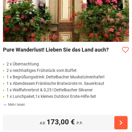
Pure Wanderlust! Lieben Sie das Land auch?
2 x Übernachtung
2 x reichhaltiges Frühstück vom Buffet
1 x Begrüßungsdrink: Dettelbacher Muskatzinenhaferl
1 x Abendessen:Fränkische Bratwürste m. Sauerkraut
1 x Wallfahrerbrot & 0,25 l Dettelbacher Silvaner
1 x Lunchpaket,1x kleines Outdoor Erste-Hilfe-Set
Mehr lesen
173,00 €
AB
P.P.