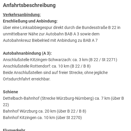
Anfahrtsbeschreibung
Würzburg: Universitätsstadt, Festung Marienberg, Marienkirche,
Mainfränkisches Museum mit Werken von Tilmann Riemenschneider,
Verkehrsanbindung:
Dom, Lusamgärtchen mit Grab von Walther von der Vogelweide,
Erschließung und Anbindung:
Wallfahrtskirche Käppele, Deutschhaus Kirche, Neubaukirche im
über eine Linksabbiegespur direkt durch die Bundesstraße B 22 in
Renaissancestil, Residenz.
unmittelbarer Nähe zur Autobahn BAB A 3 sowie dem
Autobahnkreuz Biebelried mit Anbindung zu BAB A 7
Routen Hinweis für Biker:
So wie der Main sich durch die Landschaft schlängelt, so gestalten
Autobahnanbindung (A 3):
sich auch die Fahrstrecken. In meisten Teilen folgen breite, bestens
Anschlußstelle Kitzingen-Schwarzach: ca. 3 km (B 22 / St 2271)
ausgebaute Bundesstraßen dem Flusslauf. Es lohnt sich jedoch auf
Anschlußstelle Rottendorf: ca. 10 km (B 22 / B 8)
die meist auf der gegenüber liegenden Flussseite gelegenen kleinen
Beide Anschlußstellen sind auf freier Strecke, ohne jegliche
Landnebenstraßen auszuweichen. Hier ist die Verkehrsdichte
Ortsdurchfahrt erreichbar.
geringer und es lässt sich entspannt durch die Natur touren.
Fahrerisch besonders reizvoll ist die Mainschleife, wo man auf
Schiene
schmalen Straßen durch die Weinberge kurven kann.
Dettelbach-Bahnhof (Strecke Würzburg-Nürnberg) ca. 7 km (über B
22)
Golfen sie auf einem der schönsten Golfplätze Mainfrankens, dem
Bahnhof Würzburg ca. 20 km (über B 22 / B 8)
Golfplatz "Schloß Mainsondheim" direkt am Main gelegen, oder dem
Bahnhof Kitzingen ca. 10 km (über St 2270)
Golfclub Kitzingen e.V. Dort genießen Sie den Blick auf die
Dettelbacher Weinberge und die Stadtkulisse oder lassen von
Flugverkehr