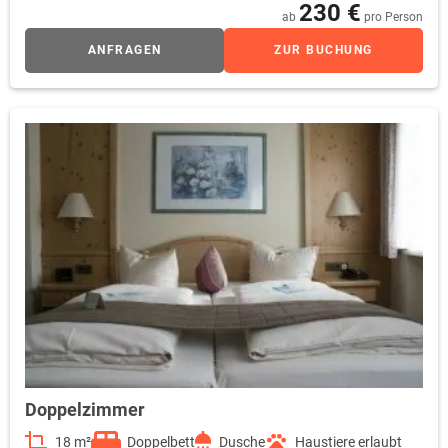
230 €
ab
pro Person
ANFRAGEN
ZUR BUCHUNG
Doppelzimmer
18 m²
Doppelbett
Dusche
Haustiere erlaubt