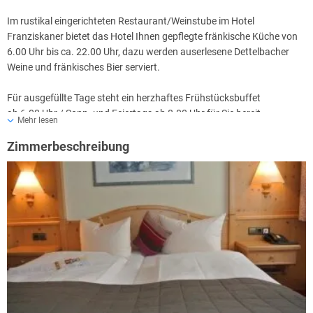
Im rustikal eingerichteten Restaurant/Weinstube im Hotel
Franziskaner bietet das Hotel Ihnen gepflegte fränkische Küche von
6.00 Uhr bis ca. 22.00 Uhr, dazu werden auserlesene Dettelbacher
Weine und fränkisches Bier serviert.
Für ausgefüllte Tage steht ein herzhaftes Frühstücksbuffet
ab 6.00 Uhr / Sonn- und Feiertags ab 8.00 Uhr für Sie bereit.
Mehr lesen
Zimmerbeschreibung
Große und kleine fränkische Spezialitäten,
z.B. "Blaue Zipfel",
gebackenen Camembert mit Preiselbeeren, Gerupfter, Flammkuchen,
Muskatzinenlendchen, Muskatzinenbratwürste uvm.!