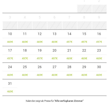
1
2
3
4
5
6
7
8
9
10
11
12
13
14
15
16
469
€
469
€
469
€
469
€
497
€
497
€
497
€
17
18
19
20
21
22
23
497
€
497
€
497
€
497
€
469
€
469
€
469
€
24
25
26
27
28
29
30
469
€
469
€
469
€
469
€
469
€
469
€
469
€
31
469
€
Kalender zeigt
ab
Preise für
"
Alle verfügbaren Zimmer
"