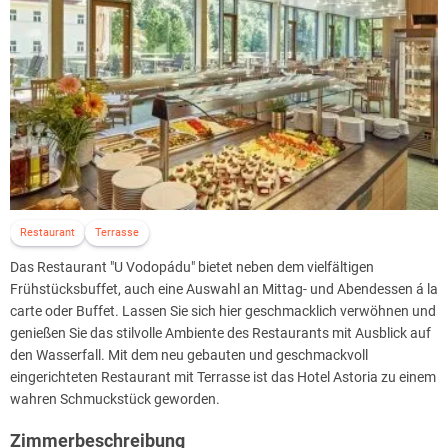
Radonbäder
Lasertherapie
Whirlbad
und vieles mehr
Wellness & Beauty:
Im Kurzentrum Agricola stehen folgende Einrichtungen zur
Verfügung:
Pool
Sauna
Salzgrotte
Restaurant
Terrasse
Fitnesscenter
Das Restaurant "U Vodopádu" bietet neben dem vielfältigen
Solarium
Frühstücksbuffet, auch eine Auswahl an Mittag- und Abendessen á la
und vieles mehr
carte oder Buffet. Lassen Sie sich hier geschmacklich verwöhnen und
Im Aquazentrum Agricola stehen folgende Einrichtungen zur
genießen Sie das stilvolle Ambiente des Restaurants mit Ausblick auf
Verfügung:
den Wasserfall. Mit dem neu gebauten und geschmackvoll
Schwimmbahnen bis zu 25 m Länge
eingerichteten Restaurant mit Terrasse ist das Hotel Astoria zu einem
Kinderbecken
wahren Schmuckstück geworden.
Rutschbahn
Zimmerbeschreibung
Massage-Whirlpool