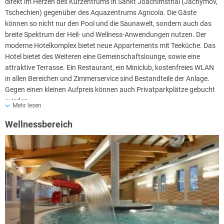
direkt im Herzen des Kurzentrums in Sankt Joachimsthal (Jáchymov,
Tschechien) gegenüber des Aquazentrums Agricola. Die Gäste
können so nicht nur den Pool und die Saunawelt, sondern auch das
breite Spektrum der Heil- und Wellness-Anwendungen nutzen. Der
moderne Hotelkomplex bietet neue Appartements mit Teeküche. Das
Hotel bietet des Weiteren eine Gemeinschaftslounge, sowie eine
attraktive Terrasse. Ein Restaurant, ein Miniclub, kostenfreies WLAN
in allen Bereichen und Zimmerservice sind Bestandteile der Anlage.
Gegen einen kleinen Aufpreis können auch Privatparkplätze gebucht
werden.
Mehr lesen
Morgens steht in der Unterkunft bereits ein vielfältiges
Wellnessbereich
Frühstücksbuffet bereit, um den Tag unbeschwert und voller Kraft
starten zu können. Aktivurlauber können in und rund um Jáchymov
sportlich aktiv werden und zum Beispiel Skifahren oder Radfahren.
Eine Buchung für das Hotel ist bis spätestens zwei Tage vor Anreise
möglich.