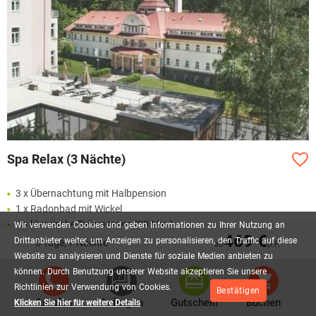
Spa Relax (3 Nächte)
3 x Übernachtung mit Halbpension
1 x Radonbad mit Wickel
1 x klassische Teilmassage (20 Min.)
Wir
verwenden
Cookies
und
geben
Informationen
zu
Ihrer
Nutzung
an
469 €
1 x Sauerstofftherapie
Drittanbieter
weiter,
um
Anzeigen
zu
personalisieren,
den
Traffic
auf
diese
8 Tage, 7 Nächte
ab
p.P.
1 x Salzgrotte (45 Min. im Kurzentrum Agricola)
Website
zu
analysieren
und
Dienste
für
soziale
Medien
anbieten
zu
zzgl. Kurtaxe
können.
Durch
Benutzung
unserer
Website
akzeptieren
Sie
unsere
Richtlinien
zur
Verwendung
von
Cookies.
Bestätigen
Anrufen
Anfragen
Gutschein
Buchen
Klicken Sie hier für weitere Details
240,00 €