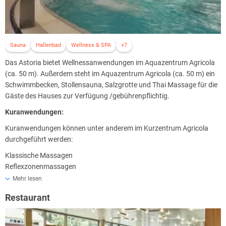
Sauna
Hallenbad
Wellness & SPA
+7
Das Astoria bietet Wellnessanwendungen im Aquazentrum Agricola
(ca. 50 m). Außerdem steht im Aquazentrum Agricola (ca. 50 m) ein
Schwimmbecken, Stollensauna, Salzgrotte und Thai Massage für die
Gäste des Hauses zur Verfügung /gebührenpflichtig.
Kuranwendungen:
Kuranwendungen können unter anderem im Kurzentrum Agricola
durchgeführt werden:
Klassische Massagen
Reflexzonenmassagen
Akupunktur
Mehr lesen
Perlbäder (mit/ohne Zusatz)
Restaurant
Paraffinpackungen
Elektrotherapien
Oxygenotherapien