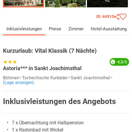
42
ID: 44915
Inklusivleistungen
Preise
Zimmer
Hotel-Ausstattung
Kurzurlaub:
Vital Klassik (7 Nächte)
4,3/5
Astoria*** in Sankt Joachimsthal
Böhmen
Tschechische Kurbäder
Sankt Joachimsthal
(Lage anzeigen)
Inklusivleistungen des Angebots
7 x Übernachtung mit Halbpension
1 x Radonbad mit Wickel