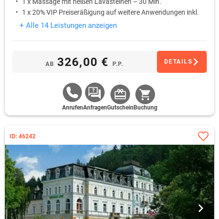
1 x Massage mit heißen Lavasteinen – 30 Min.
1 x 20% VIP Preiseräßigung auf weitere Anwendungen inkl.
Sauna
+ Alle 14 Leistungen anzeigen
326,00 €
DETAILS
AB
P.P.
Anrufen
Anfragen
Gutschein
Buchung
ID: 46242