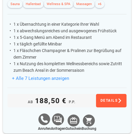
Sauna
Hallenbad
Wellness & SPA
Massagen
+6
1 x Übernachtung in einer Kategorie Ihrer Wahl
1 x abwechslungsreiches und ausgewogenes Frühstück
1 x 5-Gang Menü am Abend im Restaurant
1 x täglich gefüllte Minibar
1 x Fläschchen Champagner & Pralinen zur Begrüßung auf
dem Zimmer
1 x Nutzung des kompletten Wellnessbereichs sowie Zutritt
zum Beach Areal in der Sommersaison
+ Alle 7 Leistungen anzeigen
188,50 €
DETAILS
AB
P.P.
Anrufen
Anfragen
Gutschein
Buchung