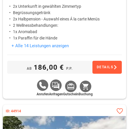
2x Unterkunft in gewählten Zimmertyp
Begrüssungsgetränk
2x Halbpension - Auswahl eines Á la carte Menüs
2 Wellnessbehandlungen:
1x Aromabad
1x Paraffin für die Hände
+ Alle 14 Leistungen anzeigen
186,00 €
DETAILS
AB
P.P.
Anrufen
Anfragen
Gutschein
Buchung
ID: 44914