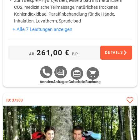
Zum Beispiel - Hydrojet Bett, Mineralbad mit natürlichem
CO2, medizinische Teilmassage, natürliches trockenes
Kohlendioxidbad, Paraffinbehandlung für die Hände,
Inhalation, Lavatherm, Sprudelbad
Eintritt ins Schwimmbad mit Whirlpool und Sauna
+ Alle 7 Leistungen anzeigen
261,00 €
DETAILS
AB
P.P.
Anrufen
Anfragen
Gutschein
Buchung
ID: 37303