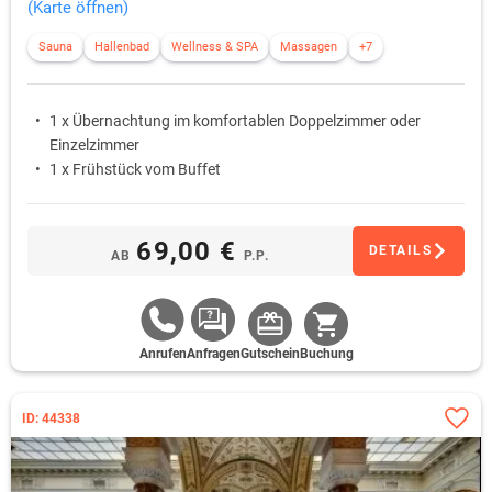
(Karte öffnen)
Sauna
Hallenbad
Wellness & SPA
Massagen
+7
1 x Übernachtung im komfortablen Doppelzimmer oder
Einzelzimmer
1 x Frühstück vom Buffet
69,00 €
DETAILS
AB
P.P.
Anrufen
Anfragen
Gutschein
Buchung
ID: 44338