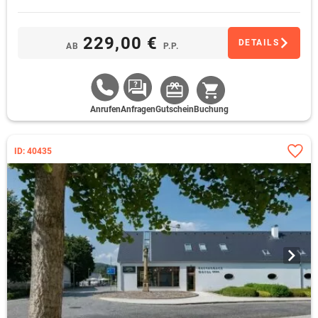
Museum der Stadt Prag – Haus am Goldenen Ring („Dům u
Zlatého prstenu“)
229,00 €
DETAILS
AB
P.P.
Anrufen
Anfragen
Gutschein
Buchung
ID: 40435