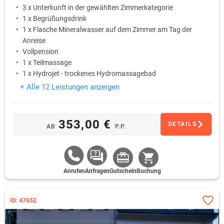
3 x Unterkunft in der gewählten Zimmerkategorie
1 x Begrüßungsdrink
1 x Flasche Mineralwasser auf dem Zimmer am Tag der
Anreise
Vollpension
1 x Teilmassage
1 x Hydrojet - trockenes Hydromassagebad
+ Alle 12 Leistungen anzeigen
353,00 €
DETAILS
AB
P.P.
Anrufen
Anfragen
Gutschein
Buchung
ID: 47652