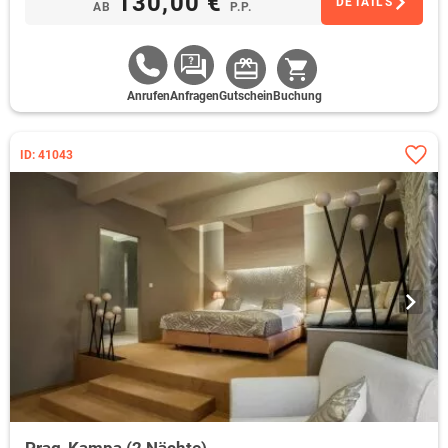
130,00 €
DETAILS
AB
P.P.
Anrufen
Anfragen
Gutschein
Buchung
ID: 41043