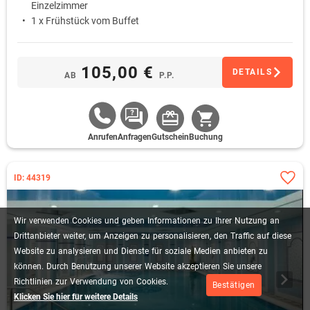
Einzelzimmer
1 x Frühstück vom Buffet
105,00 €
DETAILS
AB
P.P.
Anrufen
Anfragen
Gutschein
Buchung
ID: 44319
Wir
verwenden
Cookies
und
geben
Informationen
zu
Ihrer
Nutzung
an
Drittanbieter
weiter,
um
Anzeigen
zu
personalisieren,
den
Traffic
auf
diese
Website
zu
analysieren
und
Dienste
für
soziale
Medien
anbieten
zu
können.
Durch
Benutzung
unserer
Website
akzeptieren
Sie
unsere
Richtlinien
zur
Verwendung
von
Cookies.
Bestätigen
Klicken Sie hier für weitere Details