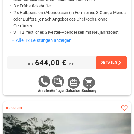
3 x Frühstücksbuffet
2 x Halbpension (Abendessen (in Form eines 3-Gänge-Menüs
oder Buffets, je nach Angebot des Chefkochs, ohne
Getränke)
31.12. festliches Silvester-Abendessen mit Neujahrstoast
und Live-Musik
+ Alle 12 Leistungen anzeigen
3 x Punsch oder Glühwein in der Lobby Bar (je nach Angebot
des Hotels)
644,00 €
DETAILS
AB
P.P.
Anrufen
Anfragen
Gutschein
Buchung
ID: 38530