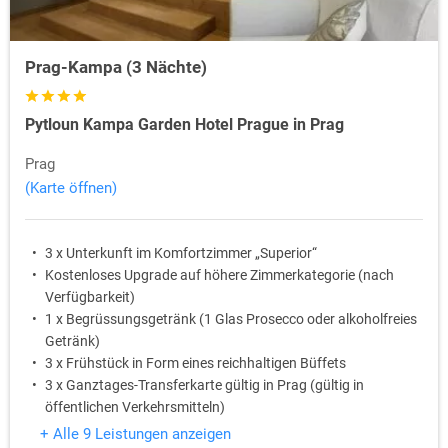
Prag-Kampa (3 Nächte)
Pytloun Kampa Garden Hotel Prague in Prag
Prag
(Karte öffnen)
3 x Unterkunft im Komfortzimmer „Superior“
Kostenloses Upgrade auf höhere Zimmerkategorie (nach
Verfügbarkeit)
1 x Begrüssungsgetränk (1 Glas Prosecco oder alkoholfreies
Getränk)
3 x Frühstück in Form eines reichhaltigen Büffets
3 x Ganztages-Transferkarte gültig in Prag (gültig in
öffentlichen Verkehrsmitteln)
30% Rabatt auf die Grund- und Familieneintrittskarte in das
+ Alle 9 Leistungen anzeigen