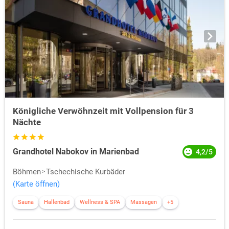
Königliche Verwöhnzeit mit Vollpension für 3
Nächte
Grandhotel Nabokov in Marienbad
4,2/5
Böhmen
Tschechische Kurbäder
(Karte öffnen)
Sauna
Hallenbad
Wellness & SPA
Massagen
+5