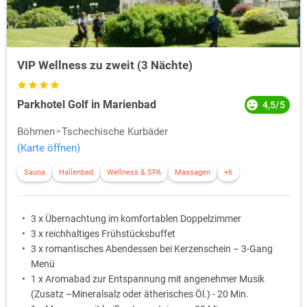
VIP Wellness zu zweit (3 Nächte)
Parkhotel Golf in Marienbad
4,5/5
Böhmen
Tschechische Kurbäder
(Karte öffnen)
Sauna
Hallenbad
Wellness & SPA
Massagen
+6
3 x Übernachtung im komfortablen Doppelzimmer
3 x reichhaltiges Frühstücksbuffet
3 x romantisches Abendessen bei Kerzenschein – 3-Gang
Menü
1 x Aromabad zur Entspannung mit angenehmer Musik
(Zusatz –Mineralsalz oder ätherisches Öl.) - 20 Min.