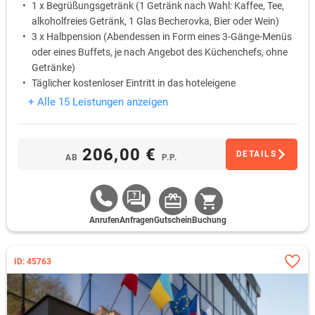
1 x Begrüßungsgetränk (1 Getränk nach Wahl: Kaffee, Tee,
alkoholfreies Getränk, 1 Glas Becherovka, Bier oder Wein)
3 x Halbpension (Abendessen in Form eines 3-Gänge-Menüs
oder eines Buffets, je nach Angebot des Küchenchefs, ohne
Getränke)
Täglicher kostenloser Eintritt in das hoteleigene
Wellnesscenter von 08:00 bis 19:00 (Pool, finnische Sauna,
+ Alle 15 Leistungen anzeigen
Infrasauna, Whirlpool)
1 x Familieneintrittskarte in den Zoo Chomutov (ca 13 Km
vom Hotel entfernt)
206,00 €
DETAILS
AB
P.P.
Anrufen
Anfragen
Gutschein
Buchung
ID: 45763