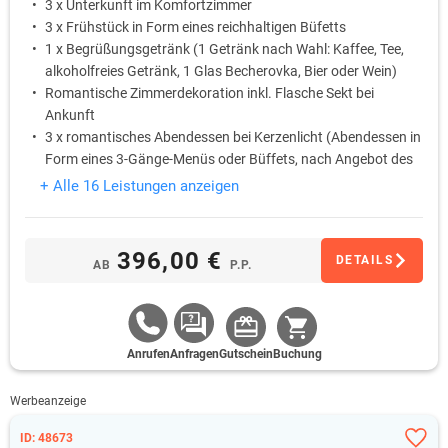
3 x Unterkunft im Komfortzimmer
3 x Frühstück in Form eines reichhaltigen Büfetts
1 x Begrüßungsgetränk (1 Getränk nach Wahl: Kaffee, Tee,
alkoholfreies Getränk, 1 Glas Becherovka, Bier oder Wein)
Romantische Zimmerdekoration inkl. Flasche Sekt bei
Ankunft
3 x romantisches Abendessen bei Kerzenlicht (Abendessen in
Form eines 3-Gänge-Menüs oder Büffets, nach Angebot des
Chefkochs) inkl. Flasche Hauswein (eine Flasche pro Paar)
+ Alle 16 Leistungen anzeigen
1 x Thailändische Öl-Massage (60 Min.)
396,00 €
DETAILS
AB
P.P.
Anrufen
Anfragen
Gutschein
Buchung
Werbeanzeige
ID: 48673