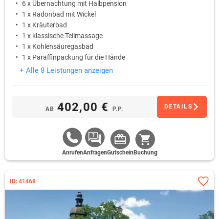
6 x Übernachtung mit Halbpension
1 x Radonbad mit Wickel
1 x Kräuterbad
1 x klassische Teilmassage
1 x Kohlensäuregasbad
1 x Paraffinpackung für die Hände
+ Alle 8 Leistungen anzeigen
402,00 €
DETAILS
AB
P.P.
Anrufen
Anfragen
Gutschein
Buchung
ID: 41468