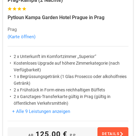
Prag-Kampa (2 Nächte)
Pytloun Kampa Garden Hotel Prague in Prag
Prag
(Karte öffnen)
2 x Unterkunft im Komfortzimmer „Superior“
Kostenloses Upgrade auf höhere Zimmerkategorie (nach
Verfügbarkeit)
1 x Begrüssungsgetränk (1 Glas Prosecco oder alkoholfreies
Getränk)
2 x Frühstück in Form eines reichhaltigen Büffets
2 x Ganztages-Transferkarte gültig in Prag (gültig in
öffentlichen Verkehrsmitteln)
30% Rabatt auf die Grund- und Familieneintrittskarte in das
+ Alle 9 Leistungen anzeigen
Museum der Stadt Prag – Haus am Goldenen Ring („Dům u
Zlatého prstenu“)
125,00 €
DETAILS
AB
P.P.