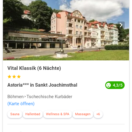
Vital Klassik (6 Nächte)
Astoria*** in Sankt Joachimsthal
4,3/5
Böhmen
Tschechische Kurbäder
(Karte öffnen)
Sauna
Hallenbad
Wellness & SPA
Massagen
+6